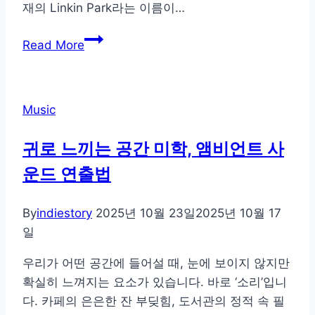
재의 Linkin Park라는 이름이…
링
Read More
킨
파
크
Music
의
역
귀로 느끼는 공간 미학, 앰비언트 사
사
운드 연출법
와
음
악,
By
indiestory
2025년 10월 23일
2025년 10월 17
그
일
리
우리가 어떤 공간에 들어설 때, 눈에 보이지 않지만
고
확실히 느껴지는 요소가 있습니다. 바로 ‘소리’입니
비
다. 카페의 은은한 잔 부딪힘, 도서관의 정적 속 필
하