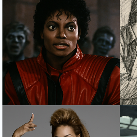
열
광
하
는
K-
POP,
그
이
유
와
비
밀
을
파
헤
치
다