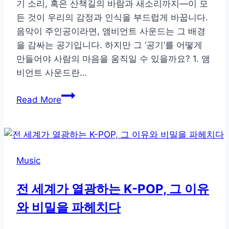
기 소리, 혹은 산책길의 바람과 새소리까지—이 모
인
든 것이 우리의 감정과 인식을 부드럽게 바꿉니다.
드
음악이 주인공이라면, 앰비언트 사운드는 그 배경
스
을 감싸는 공기입니다. 하지만 그 ‘공기’를 어떻게
토
만들어야 사람의 마음을 움직일 수 있을까요? 1. 앰
리
비언트 사운드란…
귀
Read More
로
느
끼
는
Music
공
간
전 세계가 열광하는 K-POP, 그 이유
미
와 비밀을 파헤치다
학,
앰