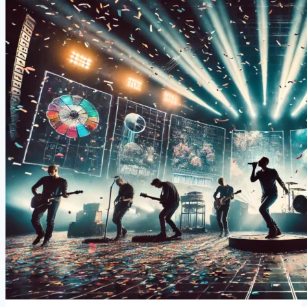
된
뮤
직
비
디
오
들,
그
뒤
에
숨
은
강
렬
한
메
시