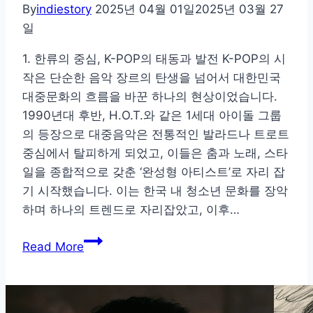
비
By
indiestory
2025년 04월 01일
2025년 03월 27
언
일
트
1. 한류의 중심, K-POP의 태동과 발전 K-POP의 시
사
작은 단순한 음악 장르의 탄생을 넘어서 대한민국
운
대중문화의 흐름을 바꾼 하나의 현상이었습니다.
드
1990년대 후반, H.O.T.와 같은 1세대 아이돌 그룹
연
의 등장으로 대중음악은 전통적인 발라드나 트로트
출
중심에서 탈피하게 되었고, 이들은 춤과 노래, 스타
법
일을 종합적으로 갖춘 ‘완성형 아티스트’로 자리 잡
기 시작했습니다. 이는 한국 내 청소년 문화를 장악
하며 하나의 트렌드로 자리잡았고, 이후…
전
Read More
세
계
가