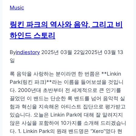
기
Music
의
부
링킨 파크의 역사와 음악, 그리고 비
상,
하인드 스토리
인
간
의
By
indiestory
2025년 03월 22일
2025년 03월 13
손
일
끝
록 음악을 사랑하는 분이라면 한 번쯤은 **Linkin
은
Park(링킨 파크)**라는 이름을 들어보셨을 것입니
여
다. 2000년대 초반부터 전 세계적으로 큰 인기를
전
끌었던 이 밴드는 단순한 록 밴드를 넘어 음악적 실
히
험과 혁신을 지속해온 아티스트 집단으로 평가받고
필
있습니다. 오늘은 Linkin Park에 대해 잘 알려지지
요
않은 사실을 포함하여 10가지를 소개해 드리겠습니
할
다. 1. Linkin Park의 원래 밴드명은 “Xero”였다 현
까?