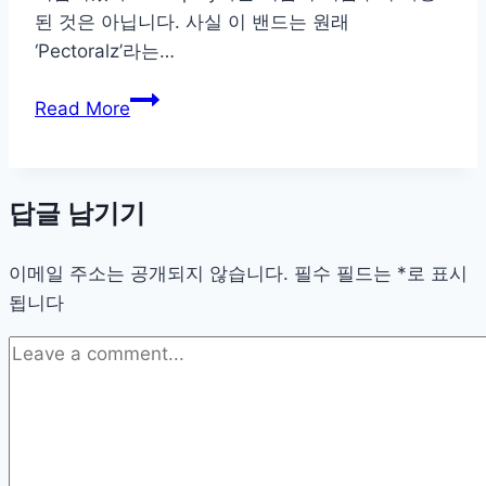
된 것은 아닙니다. 사실 이 밴드는 원래
‘Pectoralz’라는…
Coldplay
Read More
의
모
든
답글 남기기
것!
팬
이메일 주소는 공개되지 않습니다.
이
필수 필드는
*
로 표시
됩니다
라
면
꼭
알
아
야
할