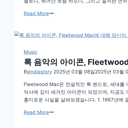
멜로디, 뛰어난 보컬 하모니, 그리고 철저한 연주력으로 유명합니
사
미
Read More
와
국
비
록
밀
의
아
이
Music
콘,
록 음악의 아이콘, Fleetwo
Eagles
By
indiestory
2025년 03월 08일
2025년 03월 
를
깊
Fleetwood Mac은 전설적인 록 밴드로, 
이
악사에 깊이 새겨진 아이콘이 되었으며, 지금도 여전
알
흥미로운 사실을 살펴보겠습니다. 1. 1967년에 
아
록
Read More
보
음
다
악