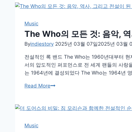
의
아
이
Music
콘,
The Who의 모든 것: 음악,
Fleetwood
By
indiestory
2025년 03월 07일
2025년 03월 
Mac
에
전설적인 록 밴드 The Who는 1960년대부터
대
서의 압도적인 퍼포먼스로 전 세계 팬들의 사랑을 받
해
는 1964년에 결성되었다 The Who는 1964년 
당
The
Read More
신
Who
이
의
몰
모
랐
든
던
것:
Music
것