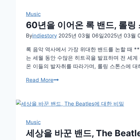
밴
기
드
Music
Led
60년을 이어온 록 밴드, 롤링
Zeppelin
By
indiestory
2025년 03월 06일
2025년 03월 
의
숨
록 음악 역사에서 가장 위대한 밴드를 논할 때 **Th
겨
는 세월 동안 수많은 히트곡을 발표하며 전 세계 
진
온 이들의 발자취를 따라가며, 롤링 스톤스에 대해
이
60
Read More
야
년
기
을
이
어
온
Music
록
세상을 바꾼 밴드, The Beat
밴