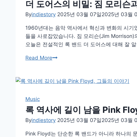
음
더 도어스의 비밀: 짐 모리슨
들
악,
By
indiestory
2025년 03월 07일
2025년 03월 
역
사,
1960년대는 음악 역사에서 혁신과 변화의 시기였
그
들을 사로잡았습니다. 짐 모리슨(Jim Morri
리
오늘은 전설적인 록 밴드 더 도어스에 대해 잘 
고
더
Read More
전
도
설
어
이
스
된
의
이
비
Music
유
밀:
록 역사에 길이 남을 Pink Fl
짐
By
indiestory
2025년 03월 07일
2025년 03월 
모
리
Pink Floyd는 단순한 록 밴드가 아니라 하