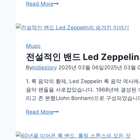
음
Read More
야
악
기
사
를
바
꾼
Music
밴
전설적인 밴드 Led Zeppel
드
By
indiestory
2025년 03월 06일
2025년 03월 
Queen!
그
1. 록 음악의 황제, Led Zeppelin 록 음악
들
음악 팬들을 사로잡았습니다. 1968년에 결성된 이 영국 
의
리고 존 본햄(John Bonham)으로 구성되었습
놀
전
Read More
라
설
운
적
이
인
야