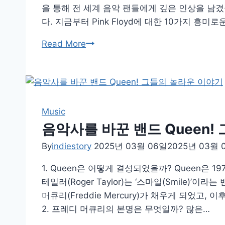
슨
을 통해 전 세계 음악 팬들에게 깊은 인상을 남
과
다. 지금부터 Pink Floyd에 대한 10가지 흥미로운
함
록
Read More
께
역
한
사
전
에
설
길
적
이
Music
인
남
음악사를 바꾼 밴드 Queen!
순
을
간
By
indiestory
2025년 03월 06일
2025년 03월 
Pink
들
Floyd,
1. Queen은 어떻게 결성되었을까? Queen은 
그
테일러(Roger Taylor)는 ‘스마일(Smile)
들
머큐리(Freddie Mercury)가 채우게 되었고
의
2. 프레디 머큐리의 본명은 무엇일까? 많은…
이