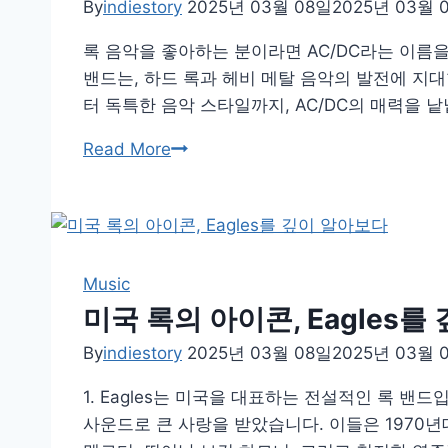
By
indiestory
2025년 03월 08일
2025년 03월 
록 음악을 좋아하는 분이라면 AC/DC라는 이름
밴드는, 하드 록과 헤비 메탈 음악의 발전에 지
터 독특한 음악 스타일까지, AC/DC의 매력을 낱
하
Read More
드
록
의
대
명
Music
사
미국 록의 아이콘, Eagles를
AC/DC,
By
indiestory
2025년 03월 08일
2025년 03월 
그
들
1. Eagles는 미국을 대표하는 전설적인 록 밴
의
사운드로 큰 사랑을 받았습니다. 이들은 1970
역