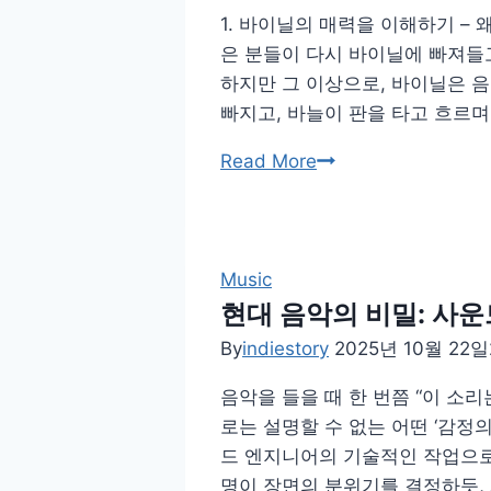
1. 바이닐의 매력을 이해하기 – 
이
은 분들이 다시 바이닐에 빠져들
이
하지만 그 이상으로, 바이닐은 
끈
빠지고, 바늘이 판을 타고 흐르며
투
쟁:
바
Read More
사
이
회
닐
운
입
동
문
Music
과
자
현대 음악의 비밀: 사
음
를
By
indiestory
2025년 10월 22일
악
위
의
음악을 들을 때 한 번쯤 “이 소
한
관
로는 설명할 수 없는 어떤 ‘감정의
정
계
드 엔지니어의 기술적인 작업으로
리
명이 장면의 분위기를 결정하듯, 
된