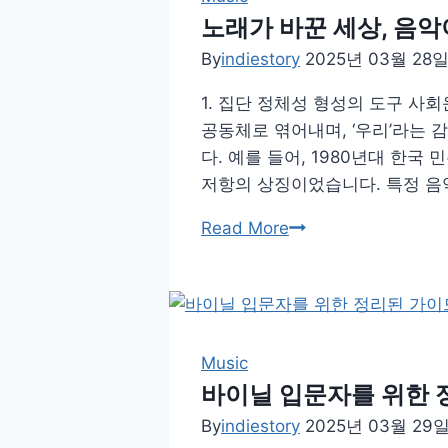
노래가 바꾼 세상, 음악
By
indiestory
2025년 03월 28
1. 집단 정체성 형성의 도구 사
공동체로 엮어내며, ‘우리’라는 
다. 예를 들어, 1980년대 한국
저항의 상징이었습니다. 특정 음
노
Read More
래
가
바
꾼
세
Music
상,
바이닐 입문자를 위한 정
음
By
indiestory
2025년 03월 29
악