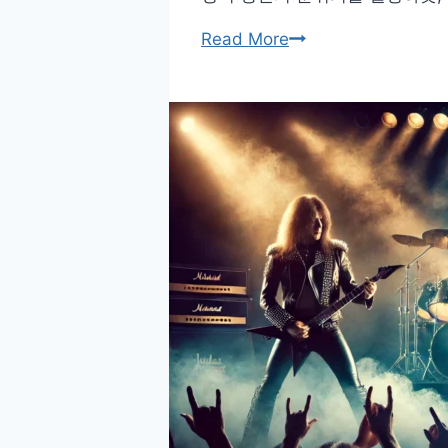
가
현
Read More
이
대
드:
음
내
악
음
의
악
비
컬
밀:
렉
사
션
운
만
드
드
디
는
자
법
인
이
감
정