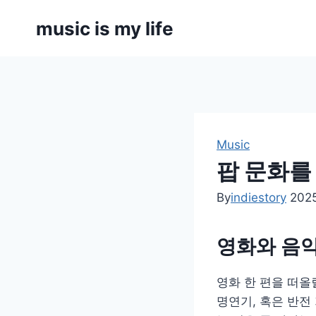
Skip
music is my life
to
content
Music
팝 문화를
By
indiestory
202
영화와 음악
영화 한 편을 떠올
명연기, 혹은 반전