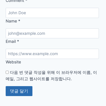
서
Comment
*
의
역
할
Name
*
Email
*
Website
다음 번 댓글 작성을 위해 이 브라우저에 이름, 이
메일, 그리고 웹사이트를 저장합니다.