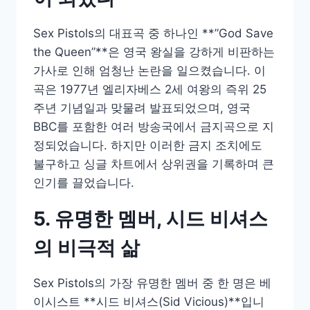
Sex Pistols의 대표곡 중 하나인 **”God Save
the Queen”**은 영국 왕실을 강하게 비판하는
가사로 인해 엄청난 논란을 일으켰습니다. 이
곡은 1977년 엘리자베스 2세 여왕의 즉위 25
주년 기념일과 맞물려 발표되었으며, 영국
BBC를 포함한 여러 방송국에서 금지곡으로 지
정되었습니다. 하지만 이러한 금지 조치에도
불구하고 싱글 차트에서 상위권을 기록하며 큰
인기를 끌었습니다.
5. 유명한 멤버, 시드 비셔스
의 비극적 삶
Sex Pistols의 가장 유명한 멤버 중 한 명은 베
이시스트 **시드 비셔스(Sid Vicious)**입니