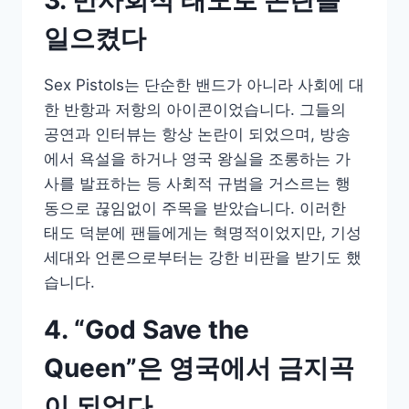
3. 반사회적 태도로 논란을
일으켰다
Sex Pistols는 단순한 밴드가 아니라 사회에 대
한 반항과 저항의 아이콘이었습니다. 그들의
공연과 인터뷰는 항상 논란이 되었으며, 방송
에서 욕설을 하거나 영국 왕실을 조롱하는 가
사를 발표하는 등 사회적 규범을 거스르는 행
동으로 끊임없이 주목을 받았습니다. 이러한
태도 덕분에 팬들에게는 혁명적이었지만, 기성
세대와 언론으로부터는 강한 비판을 받기도 했
습니다.
4. “God Save the
Queen”은 영국에서 금지곡
이 되었다