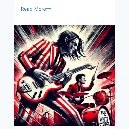
음
Read More
악
으
로
완
성
하
는
하
루,
완
벽
한
플
레
이