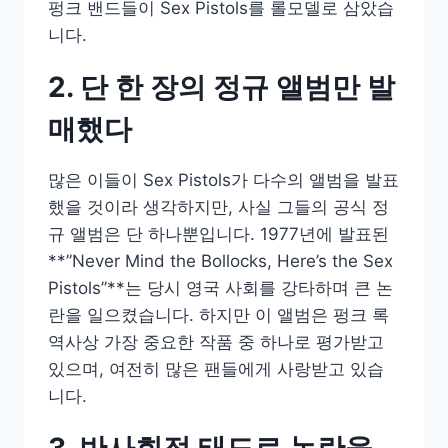
펑크 밴드들이 Sex Pistols를 롤모델로 삼았습
니다.
2. 단 한 장의 정규 앨범만 발
매했다
많은 이들이 Sex Pistols가 다수의 앨범을 발표
했을 것이라 생각하지만, 사실 그들의 공식 정
규 앨범은 단 하나뿐입니다. 1977년에 발표된
**”Never Mind the Bollocks, Here’s the Sex
Pistols”**는 당시 영국 사회를 강타하며 큰 논
란을 일으켰습니다. 하지만 이 앨범은 펑크 록
역사상 가장 중요한 작품 중 하나로 평가받고
있으며, 여전히 많은 팬들에게 사랑받고 있습
니다.