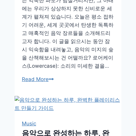
는 익숙한 파도가 넘실거리지만, 그 아래
않
에는 우리가 상상하지 못한 신비로운 세
는
계가 펼쳐져 있습니다. 오늘은 평소 접하
순
기 어려운, 세계 곳곳에서 탄생한 독특하
간
고 매혹적인 음악 장르들을 소개해드리
의
고자 합니다. 이 글을 읽으시는 동안 잠
힘
시 익숙함을 내려놓고, 음악의 미지의 숲
을 산책해보시는 건 어떨까요? 로어케이
스(Lowercase): 소리의 미세한 결을…
한
Read More
번
도
들
어
본
Music
적
음악으로 완성하는 하루, 완